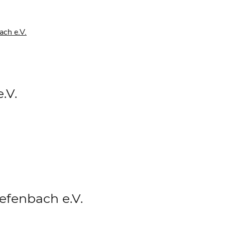
ach e.V.
.V.
efenbach e.V.