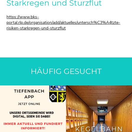
Starkregen und Sturzflut
https://www.bks-
portal.rlp.de/organisation/add/aktuelles/untersch%C3%A4tzte-
risiken-starkregen-und-sturzflut
HÄUFIG GESUCHT
KEGELBAHN