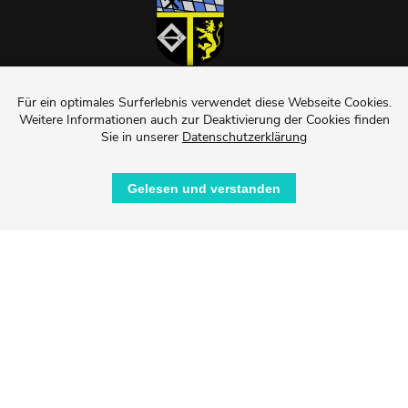
Für ein optimales Surferlebnis verwendet diese Webseite Cookies.
Weitere Informationen auch zur Deaktivierung der Cookies finden
Ortsgemeinde Tiefenbach
Sie in unserer
Datenschutzerklärung
Julie Kaiser-Girard (Ortsbürgermeisterin)
Gelesen und verstanden
Bahnhofstraße 65
55471 Tiefenbach
Tel.: 015120149220
E-Mail.: tiefenbach@sim-rhb.de
Sie finden uns auch auf Facebook